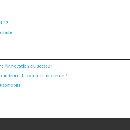
if ?
rfaite
ns l’innovation du secteur
’expérience de conduite moderne ?
 automobile