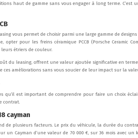
nitions haut de gamme sans vous engager à long terme. C’est u
CCB
easing vous permet de choisir parmi une large gamme de designs e
e, opter pour les freins céramique PCCB (Porsche Ceramic C
 leurs étriers de couleur.
ût du leasing, offrent une valeur ajoutée significative en term
de ces améliorations sans vous soucier de leur impact sur la vale
e
es qu’il est important de comprendre pour faire un choix éclai
e contrat.
718 cayman
de plusieurs facteurs. Le prix du véhicule, la durée du contrat
our un Cayman d’une valeur de 70 000 €, sur 36 mois avec un k