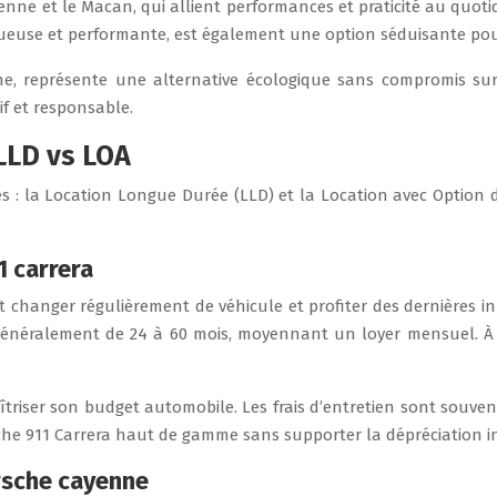
enne et le Macan, qui allient performances et praticité au quot
ueuse et performante, est également une option séduisante pour c
he, représente une alternative écologique sans compromis sur
f et responsable.
 LLD vs LOA
s : la Location Longue Durée (LLD) et la Location avec Option
1 carrera
 changer régulièrement de véhicule et profiter des dernières i
énéralement de 24 à 60 mois, moyennant un loyer mensuel. À l
îtriser son budget automobile. Les frais d’entretien sont souvent
che 911 Carrera haut de gamme sans supporter la dépréciation in
rsche cayenne